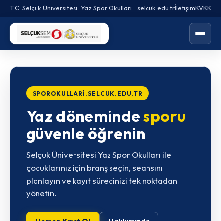
T.C. Selçuk Üniversitesi · Yaz Spor Okulları
selcuk.edu.tr
İletişim
KVKK
Menüyü
aç/kapat
SPOROKULLARI.SELCUK.EDU.TR
Yaz döneminde
sporu
güvenle öğrenin
Selçuk Üniversitesi Yaz Spor Okulları ile
çocuklarınız için branş seçin, seansını
planlayın ve kayıt sürecinizi tek noktadan
yönetin.
Hemen Kayıt Ol
Hakkımızda